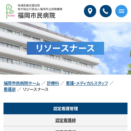
本
福
文
岡
へ
市
メ
民
ニ
病
ュ
院
ー
リソースナース
へ
福岡市民病院ホーム
診療科
看護・メディカルスタッフ
看護部
リソースナース
認定看護管理
認定看護師