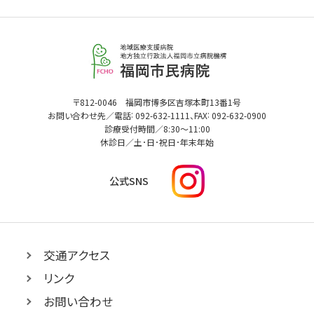
福
岡
市
民
福
〒812-0046 福岡市博多区吉塚本町13番1号
病
:
:
岡
お問い合わせ先／電話
092-632-1111
、FAX
092-632-0900
市
院
診療受付時間／
8:30
～
11:00
民
休診日／土･日･祝日･年末年始
病
院
I
公式SNS
n
s
t
a
g
交通アクセス
r
リンク
a
m
お問い合わせ