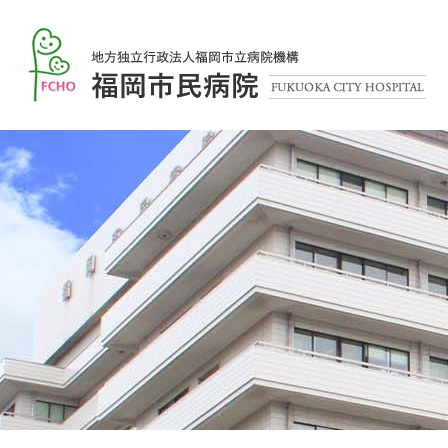
本
文
福
へ
岡
メ
市
ニ
民
ュ
病
ー
院
へ