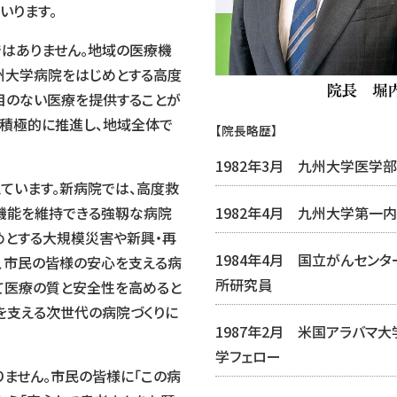
いります。
はありません。地域の医療機
州大学病院をはじめとする高度
目のない医療を提供することが
を積極的に推進し、地域全体で
【院長略歴】
1982年3月 九州大学医学
ています。新病院では、高度救
1982年4月 九州大学第一
機能を維持できる強靱な病院
めとする大規模災害や新興・再
1984年4月 国立がんセン
、市民の皆様の安心を支える病
所研究員
して医療の質と安全性を高めると
を支える次世代の病院づくりに
1987年2月 米国アラバマ
学フェロー
ません。市民の皆様に「この病