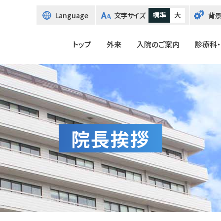
標準
大
言
Language
文字サイズ
背
語
切
り
トップ
外来
入院のご案内
診療科
替
え
院長挨拶