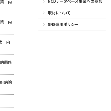
NCDデータベース事業への参加
部第一内
取材について
部第一内
SNS運用ポリシー
第一内
院病態修
別府病院