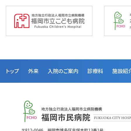
トップ
外来
入院のご案内
診療科
施設紹
福
岡
市
民
病
福
〒812-0046 福岡市博多区吉塚本町13番1号
院