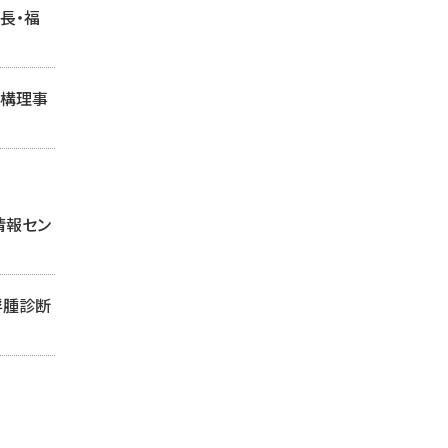
長・福
機構理事
情報セン
浮腫診断