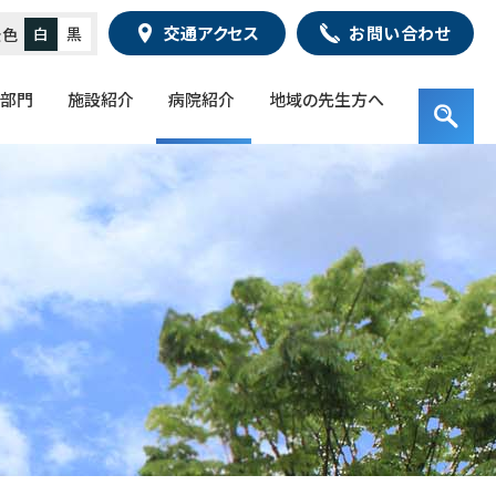
交通アクセス
お問い合わせ
白
黒
景色
・部門
施設紹介
病院紹介
地域の先生方へ
サ
検
イ
索
ト
キ
検
内
ー
索
検
ワ
索
ー
ド