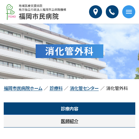
本
福
文
岡
へ
市
メ
民
ニ
病
ュ
院
ー
消化管外科
へ
福岡市民病院ホーム
診療科
消化管センター
消化管外科
診療内容
医師紹介