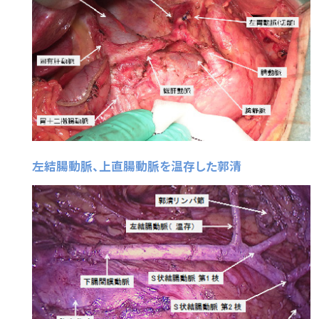
左結腸動脈、上直腸動脈を温存した郭清