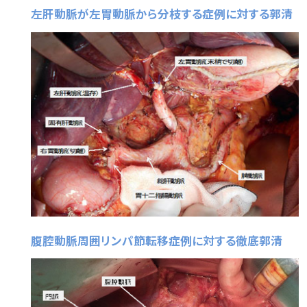
左肝動脈が左胃動脈から分枝する症例に対する郭清
腹腔動脈周囲リンパ節転移症例に対する徹底郭清