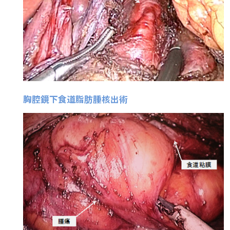
胸腔鏡下食道脂肪腫核出術