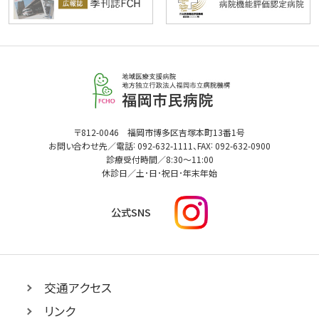
福
岡
市
民
福
〒812-0046 福岡市博多区吉塚本町13番1号
病
:
:
岡
お問い合わせ先／電話
092-632-1111
、FAX
092-632-0900
市
院
診療受付時間／
8:30
～
11:00
民
休診日／土･日･祝日･年末年始
病
院
I
公式SNS
n
s
t
a
g
交通アクセス
r
リンク
a