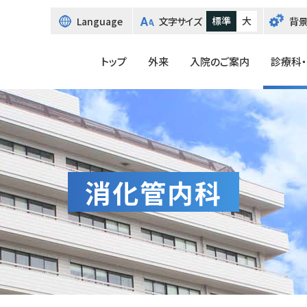
標準
大
言
Language
文字サイズ
背
語
切
り
トップ
外来
入院のご案内
診療科
替
え
消化管内科