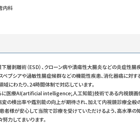
管内科
下層剥離術（ESD）、クローン病や潰瘍性大腸炎などの炎症性腸
スペプシアや過敏性腸症候群などの機能性疾患、消化器癌に対す
域にわたり、24時間体制で対応しています。
(artificial intelligence;人工知能)技術である内視鏡
査時の病変の検出率や鑑別能の向上が期待され、加えて内視鏡診療全般
も患者様が安心して当院で診療を受けていただけるよう、高水準の
努力してまいります。