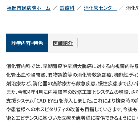
福岡市民病院ホーム
診療科
消化管センター
消化
診療内容・特色
医師紹介
消化管内科では、早期胃癌や早期大腸癌に対する内視鏡的粘膜
化管出血や腸閉塞、異物誤飲等の消化管救急診療、機能性ディ
剤治療など、消化器の癌診療から救急疾患、慢性疾患まで広い領
また、令和4年4月に内視鏡室の改修工事とシステムの増設、さらに医療AI
支援システム「CAD EYE」を導入しました。これにより検
や患者様へのホスピタリティの改善も目指していきます。今後
術とエビデンスに基づいた医療を患者様に提供できるように日々