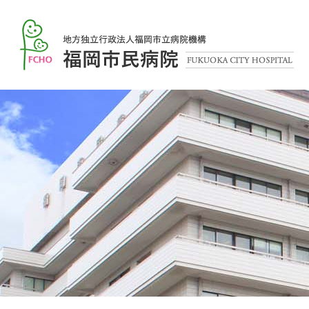
本
文
福
へ
岡
メ
市
ニ
民
ュ
病
ー
院
へ