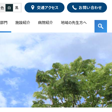
交通アクセス
お問い合わせ
白
黒
景色
・部門
施設紹介
病院紹介
地域の先生方へ
サ
検
イ
索
ト
キ
検
内
ー
索
検
ワ
索
ー
ド