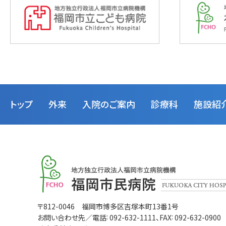
トップ
外来
入院のご案内
診療科
施設紹
福
岡
市
民
病
福
〒812-0046 福岡市博多区吉塚本町13番1号
院
:
:
岡
お問い合わせ先／電話
092-632-1111
、FAX
092-632-0900