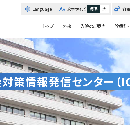
標準
大
言
Language
文字サイズ
背
語
切
り
トップ
外来
入院のご案内
診療科
替
え
対策情報発信センター（IC