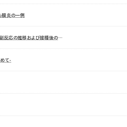
心膜炎の一例
る副反応の推移および接種後の発
めて-