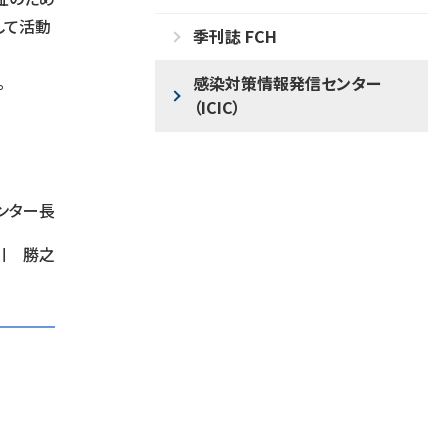
して活動
季刊誌 FCH
。
感染対策情報発信センター
（ICIC）
ンター長
川 勝之