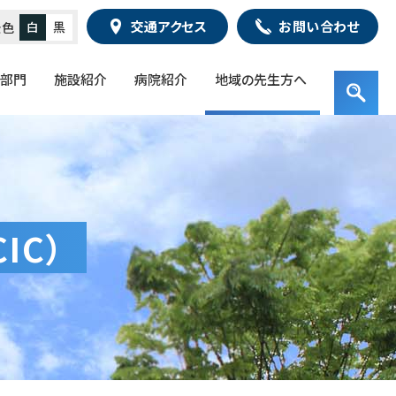
交通アクセス
お問い合わせ
白
黒
景色
・部門
施設紹介
病院紹介
地域の先生方へ
サ
検
イ
索
ト
キ
検
内
ー
索
検
ワ
索
ー
ド
IC）