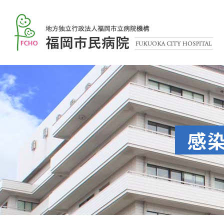
本
文
福
へ
岡
メ
市
ニ
民
ュ
病
ー
院
へ
感染