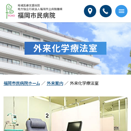
本
福
文
岡
へ
市
メ
民
ニ
病
ュ
院
ー
外来化学療法室
へ
福岡市民病院ホーム
外来案内
外来化学療法室