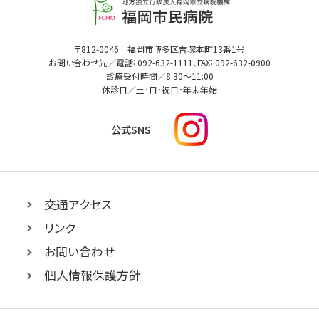
岡
市
民
福
〒812-0046 福岡市博多区吉塚本町13番1号
病
:
:
岡
お問い合わせ先／電話
092-632-1111
、FAX
092-632-0900
市
院
診療受付時間／
8:30
～
11:00
民
休診日／土･日･祝日･年末年始
病
院
I
公式SNS
n
s
t
a
g
交通アクセス
r
リンク
a
m
お問い合わせ
へ
個人情報保護方針
リ
ン
ク