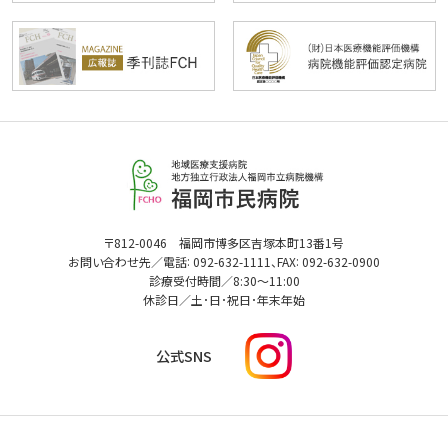
福
岡
市
民
福
〒812-0046 福岡市博多区吉塚本町13番1号
病
:
:
岡
お問い合わせ先／電話
092-632-1111
、FAX
092-632-0900
市
院
診療受付時間／
8:30
～
11:00
民
休診日／土･日･祝日･年末年始
病
院
I
公式SNS
n
s
t
a