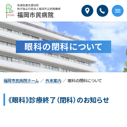
本
福
文
岡
へ
市
メ
民
ニ
病
ュ
院
ー
眼科の閉科について
へ
福岡市民病院ホーム
外来案内
眼科の閉科について
《眼科》診療終了（閉科）のお知らせ