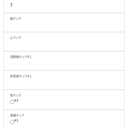
7
#3
○
#3
○