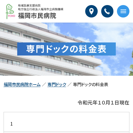
本
福
文
岡
へ
市
メ
民
ニ
病
ュ
院
ー
専門ドックの料金表
へ
福岡市民病院ホーム
専門ドック
専門ドックの料金表
令和元年１０月１日現在
1