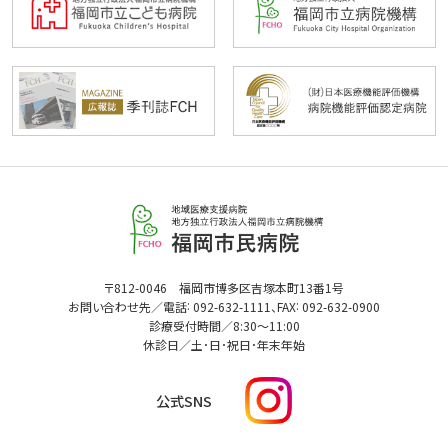
福
岡
市
民
福
〒812-0046 福岡市博多区吉塚本町13番1号
病
:
:
岡
お問い合わせ先／電話
092-632-1111
、FAX
092-632-0900
市
院
診療受付時間／
8:30
～
11:00
民
休診日／土･日･祝日･年末年始
病
院
I
公式SNS
n
s