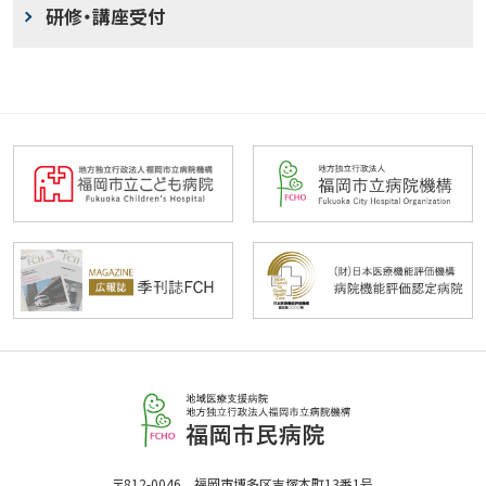
研修・講座受付
福
岡
市
民
福
〒812-0046 福岡市博多区吉塚本町13番1号