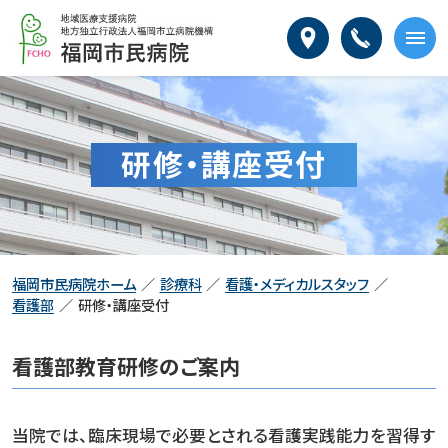
本
福
文
岡
へ
市
メ
民
ニ
病
ュ
院
ー
研修・講座受付
へ
福岡市民病院ホーム
診療科
看護・メディカルスタッフ
看護部
研修・講座受付
看護部教育研修のご案内
当院では、臨床現場で必要とされる看護実践能力を習得す