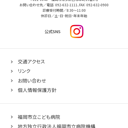
病
:
:
岡
お問い合わせ先／電話
092-632-1111
、FAX
092-632-0900
市
院
診療受付時間／
8:30
～
11:00
民
休診日／土･日･祝日･年末年始
病
院
I
公式SNS
n
s
t
a
g
交通アクセス
r
リンク
a
m
お問い合わせ
へ
個人情報保護方針
リ
ン
ク
福岡市立こども病院
地方独立行政法人福岡市立病院機構